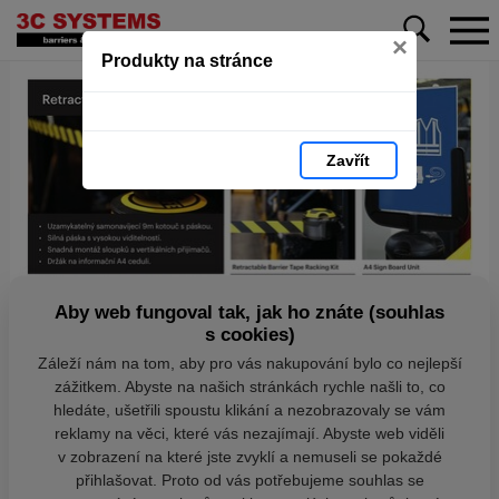
×
Produkty na stránce
Zavřít
Aby web fungoval tak, jak ho znáte (souhlas
s cookies)
Záleží nám na tom, aby pro vás nakupování bylo co nejlepší
zážitkem. Abyste na našich stránkách rychle našli to, co
hledáte, ušetřili spoustu klikání a nezobrazovaly se vám
reklamy na věci, které vás nezajímají. Abyste web viděli
v zobrazení na které jste zvyklí a nemuseli se pokaždé
přihlašovat. Proto od vás potřebujeme souhlas se