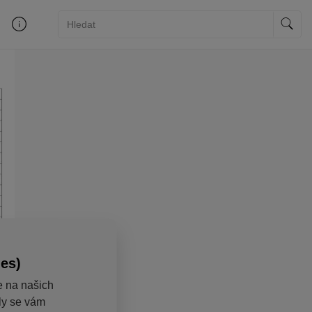
ies)
e na našich
aly se vám