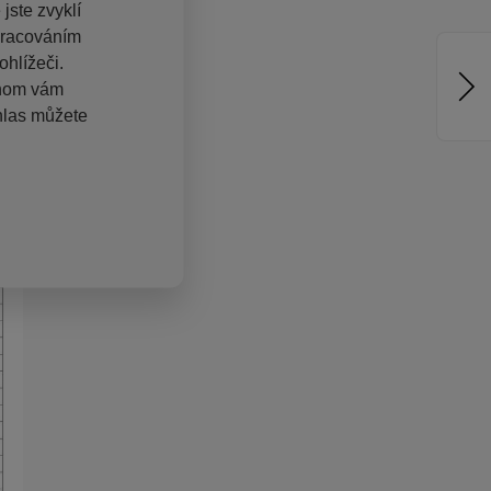
jste zvyklí
pracováním
hlížeči.
chom vám
hlas můžete