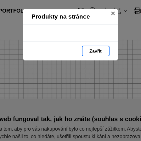
ORTFOLIO: strana 15
×
Produkty na stránce
Zavřít
web fungoval tak, jak ho znáte (souhlas s cook
a tom, aby pro vás nakupování bylo co nejlepší zážitkem. Abyst
ychle našli to, co hledáte, ušetřili spoustu klikání a nezobrazov