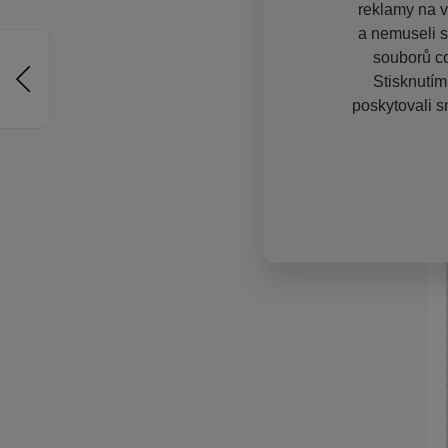
reklamy na vě
a nemuseli s
souborů co
Stisknutím
poskytovali s