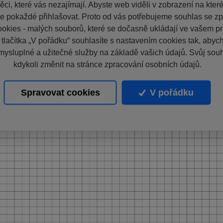
ci, které vás nezajímají. Abyste web viděli v zobrazení na které 
e pokaždé přihlašovat. Proto od vás potřebujeme souhlas se z
okies - malých souborů, které se dočasně ukládají ve vašem pro
 tlačítka „V pořádku“ souhlasíte s nastavením cookies tak, aby
mysluplné a užitečné služby na základě vašich údajů. Svůj sou
kdykoli změnit na stránce zpracování osobních údajů.
Spravovat cookies
V pořádku