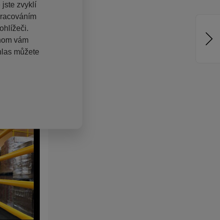
jste zvyklí
pracováním
hlížeči.
chom vám
hlas můžete