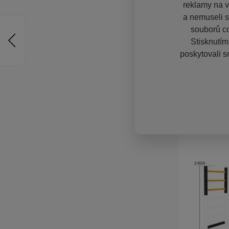
reklamy na vě
a nemuseli s
souborů co
Stisknutím
poskytovali s