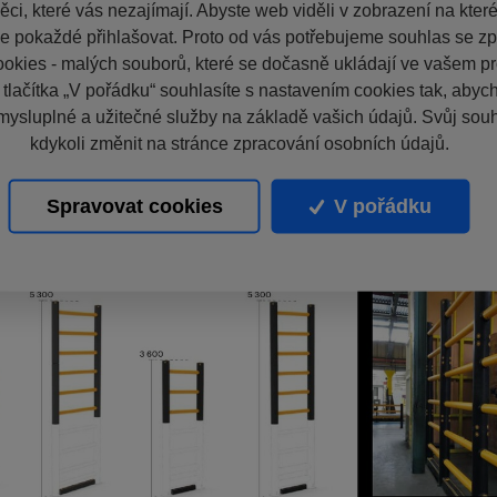
ci, které vás nezajímají. Abyste web viděli v zobrazení na které 
e pokaždé přihlašovat. Proto od vás potřebujeme souhlas se z
okies - malých souborů, které se dočasně ukládají ve vašem pro
 tlačítka „V pořádku“ souhlasíte s nastavením cookies tak, aby
mysluplné a užitečné služby na základě vašich údajů. Svůj sou
kdykoli změnit na stránce zpracování osobních údajů.
Spravovat cookies
V pořádku