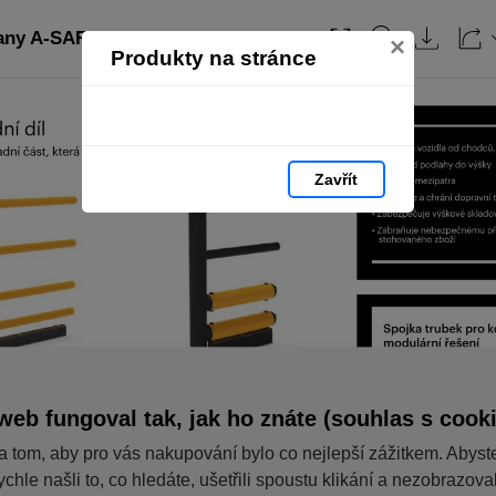
any A-SAFE: strana 13
Obsah
×
Produkty na stránce
Zavřít
web fungoval tak, jak ho znáte (souhlas s cook
a tom, aby pro vás nakupování bylo co nejlepší zážitkem. Abyst
ychle našli to, co hledáte, ušetřili spoustu klikání a nezobrazov