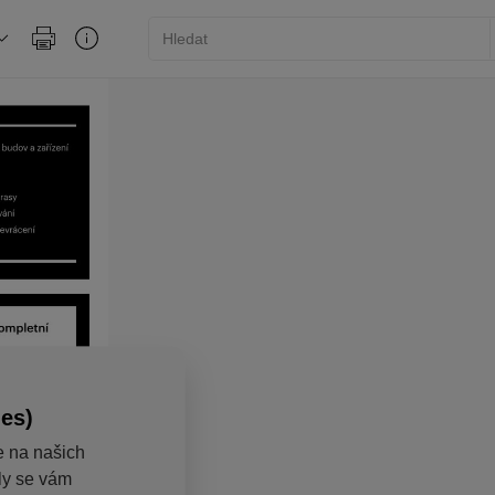
ies)
e na našich
aly se vám