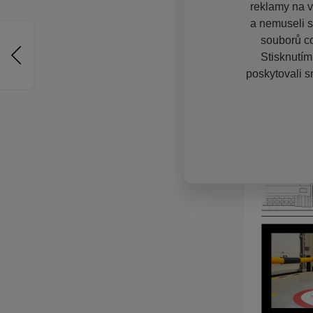
reklamy na vě
a nemuseli s
souborů co
Stisknutím
poskytovali s