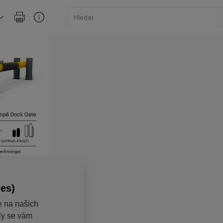
ies)
e na našich
aly se vám