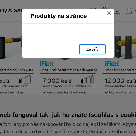
any A-SAFE: strana 19
Obsah
×
Produkty na stránce
Zavřít
web fungoval tak, jak ho znáte (souhlas s cook
a tom, aby pro vás nakupování bylo co nejlepší zážitkem. Abyst
ychle našli to, co hledáte, ušetřili spoustu klikání a nezobrazov