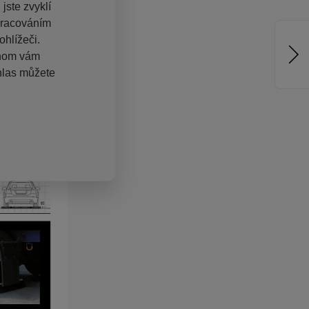
jste zvyklí
pracováním
hlížeči.
chom vám
hlas můžete