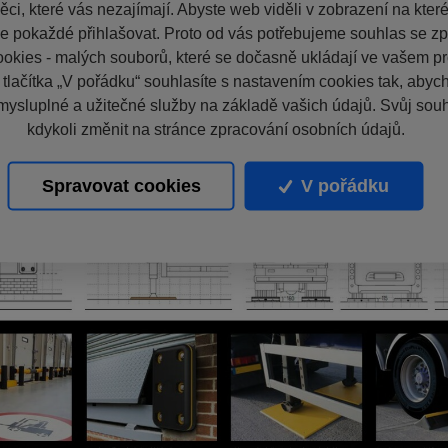
ci, které vás nezajímají. Abyste web viděli v zobrazení na které 
e pokaždé přihlašovat. Proto od vás potřebujeme souhlas se z
okies - malých souborů, které se dočasně ukládají ve vašem pro
 tlačítka „V pořádku“ souhlasíte s nastavením cookies tak, aby
mysluplné a užitečné služby na základě vašich údajů. Svůj sou
kdykoli změnit na stránce zpracování osobních údajů.
Spravovat cookies
V pořádku