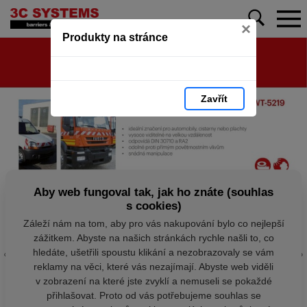
×
Produkty na stránce
Zavřít
Aby web fungoval tak, jak ho znáte (souhlas
s cookies)
Záleží nám na tom, aby pro vás nakupování bylo co nejlepší
zážitkem. Abyste na našich stránkách rychle našli to, co
hledáte, ušetřili spoustu klikání a nezobrazovaly se vám
reklamy na věci, které vás nezajímají. Abyste web viděli
v zobrazení na které jste zvyklí a nemuseli se pokaždé
přihlašovat. Proto od vás potřebujeme souhlas se