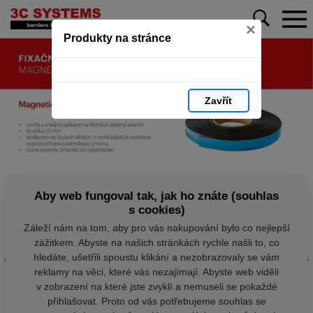
×
Produkty na stránce
Zavřít
Aby web fungoval tak, jak ho znáte (souhlas
s cookies)
Záleží nám na tom, aby pro vás nakupování bylo co nejlepší
zážitkem. Abyste na našich stránkách rychle našli to, co
hledáte, ušetřili spoustu klikání a nezobrazovaly se vám
reklamy na věci, které vás nezajímají. Abyste web viděli
v zobrazení na které jste zvyklí a nemuseli se pokaždé
přihlašovat. Proto od vás potřebujeme souhlas se