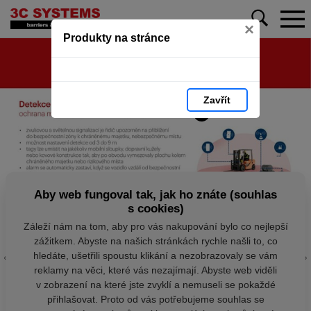
×
Produkty na stránce
Zavřít
Aby web fungoval tak, jak ho znáte (souhlas
s cookies)
Záleží nám na tom, aby pro vás nakupování bylo co nejlepší
zážitkem. Abyste na našich stránkách rychle našli to, co
hledáte, ušetřili spoustu klikání a nezobrazovaly se vám
reklamy na věci, které vás nezajímají. Abyste web viděli
v zobrazení na které jste zvyklí a nemuseli se pokaždé
přihlašovat. Proto od vás potřebujeme souhlas se