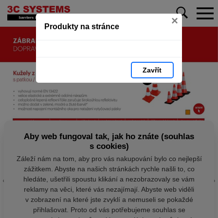
×
Produkty na stránce
Zavřít
Aby web fungoval tak, jak ho znáte (souhlas
s cookies)
Záleží nám na tom, aby pro vás nakupování bylo co nejlepší
zážitkem. Abyste na našich stránkách rychle našli to, co
hledáte, ušetřili spoustu klikání a nezobrazovaly se vám
reklamy na věci, které vás nezajímají. Abyste web viděli
v zobrazení na které jste zvyklí a nemuseli se pokaždé
přihlašovat. Proto od vás potřebujeme souhlas se