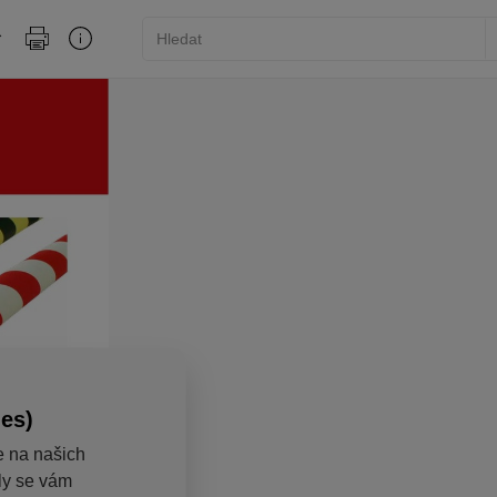
ies)
e na našich
aly se vám