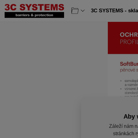
3C SYSTEMS - sklad
Aby 
Záleží nám n
stránkách r