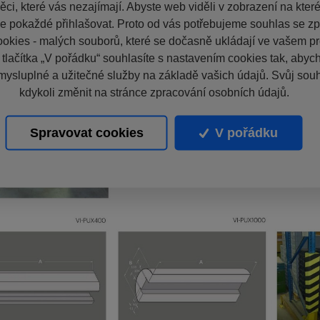
ci, které vás nezajímají. Abyste web viděli v zobrazení na které 
e pokaždé přihlašovat. Proto od vás potřebujeme souhlas se z
okies - malých souborů, které se dočasně ukládají ve vašem pro
 tlačítka „V pořádku“ souhlasíte s nastavením cookies tak, aby
mysluplné a užitečné služby na základě vašich údajů. Svůj sou
kdykoli změnit na stránce zpracování osobních údajů.
Spravovat cookies
V pořádku