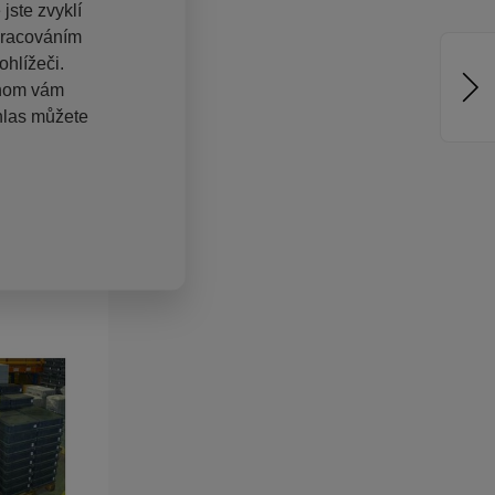
jste zvyklí
pracováním
hlížeči.
chom vám
hlas můžete