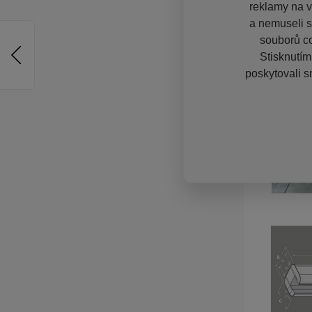
reklamy na vě
a nemuseli s
souborů co
Stisknutím
poskytovali s