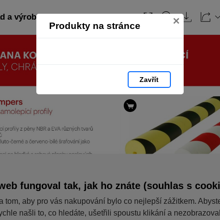
 a výroba: strana 43
Obsah
×
Produkty na stránce
Zavřít
web fungoval tak, jak ho znáte (souhlas s cook
a tom, aby pro vás nakupování bylo co nejlepší zážitkem. Abyst
ychle našli to, co hledáte, ušetřili spoustu klikání a nezobrazov