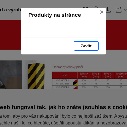
 a výroba: strana 45
Obsah
×
Produkty na stránce
Zavřít
web fungoval tak, jak ho znáte (souhlas s cook
a tom, aby pro vás nakupování bylo co nejlepší zážitkem. Abyst
ychle našli to, co hledáte, ušetřili spoustu klikání a nezobrazov