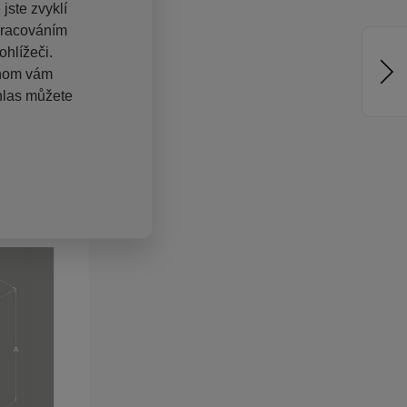
jste zvyklí
pracováním
hlížeči.
chom vám
hlas můžete