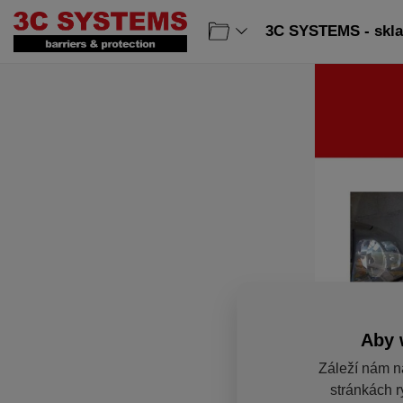
3C SYSTEMS - sklad
Aby 
Záleží nám n
stránkách r