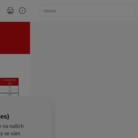
ies)
e na našich
aly se vám