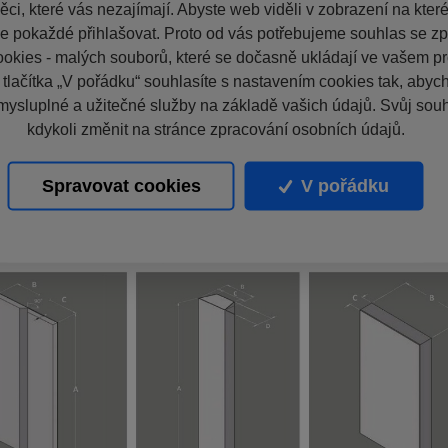
ci, které vás nezajímají. Abyste web viděli v zobrazení na které 
e pokaždé přihlašovat. Proto od vás potřebujeme souhlas se z
okies - malých souborů, které se dočasně ukládají ve vašem pro
 tlačítka „V pořádku“ souhlasíte s nastavením cookies tak, aby
mysluplné a užitečné služby na základě vašich údajů. Svůj sou
kdykoli změnit na stránce zpracování osobních údajů.
Spravovat cookies
V pořádku