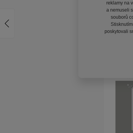
reklamy na vě
a nemuseli s
souborů co
Stisknutím
poskytovali s