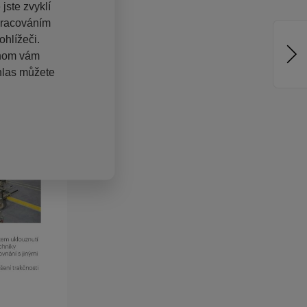
jste zvyklí
pracováním
hlížeči.
chom vám
hlas můžete