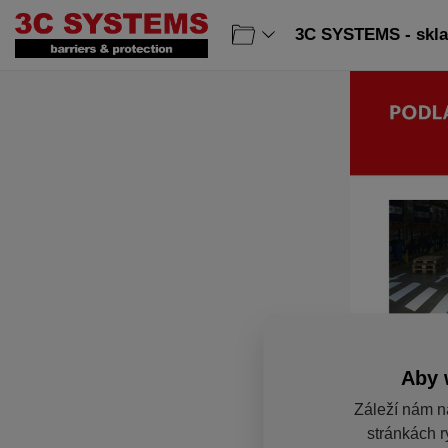
3C SYSTEMS - sklad
Aby 
Záleží nám n
stránkách r