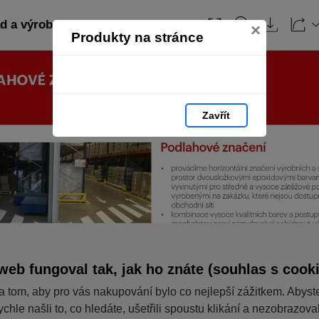
 a výroba: strana 53
Obsah
×
Produkty na stránce
Zavřít
web fungoval tak, jak ho znáte (souhlas s cook
a tom, aby pro vás nakupování bylo co nejlepší zážitkem. Abyst
ychle našli to, co hledáte, ušetřili spoustu klikání a nezobrazov