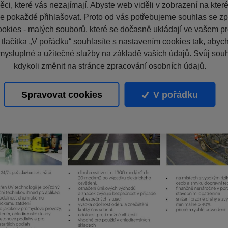
ci, které vás nezajímají. Abyste web viděli v zobrazení na které 
e pokaždé přihlašovat. Proto od vás potřebujeme souhlas se z
okies - malých souborů, které se dočasně ukládají ve vašem pro
 tlačítka „V pořádku“ souhlasíte s nastavením cookies tak, aby
mysluplné a užitečné služby na základě vašich údajů. Svůj sou
kdykoli změnit na stránce zpracování osobních údajů.
Spravovat cookies
V pořádku