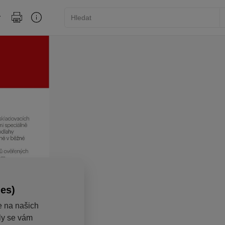
ies)
e na našich
aly se vám