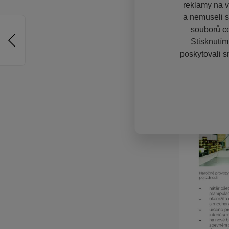
reklamy na vě
a nemuseli s
souborů co
Stisknutím
poskytovali s