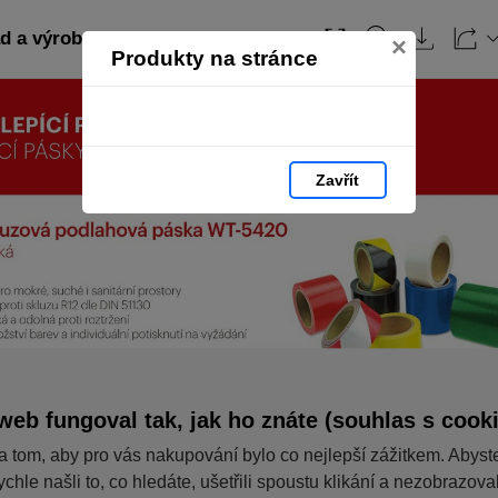
 a výroba: strana 60
Obsah
×
Produkty na stránce
Zavřít
web fungoval tak, jak ho znáte (souhlas s cook
a tom, aby pro vás nakupování bylo co nejlepší zážitkem. Abyst
ychle našli to, co hledáte, ušetřili spoustu klikání a nezobrazov