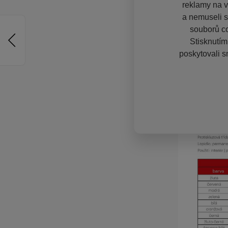
reklamy na vě
a nemuseli s
souborů co
Stisknutím
poskytovali s