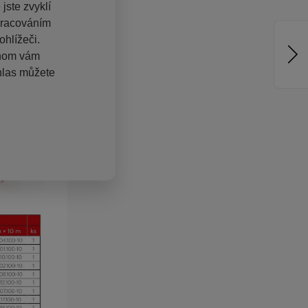
jste zvyklí
pracováním
hlížeči.
chom vám
hlas můžete