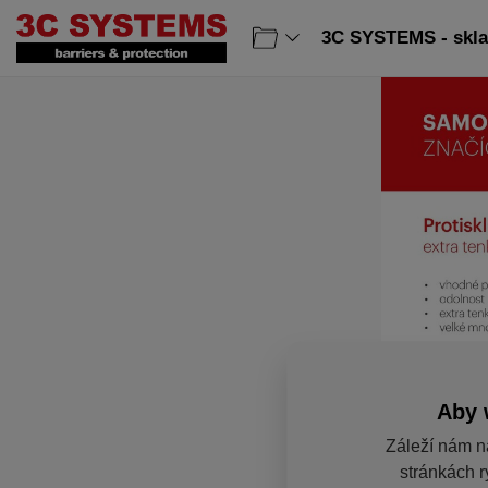
3C SYSTEMS - sklad
Aby 
Záleží nám n
stránkách r