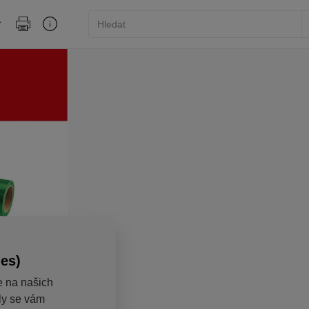
ies)
e na našich
aly se vám