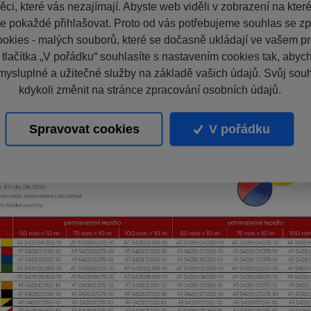
ci, které vás nezajímají. Abyste web viděli v zobrazení na které 
e pokaždé přihlašovat. Proto od vás potřebujeme souhlas se z
okies - malých souborů, které se dočasně ukládají ve vašem pro
 tlačítka „V pořádku“ souhlasíte s nastavením cookies tak, aby
mysluplné a užitečné služby na základě vašich údajů. Svůj sou
kdykoli změnit na stránce zpracování osobních údajů.
Spravovat cookies
V pořádku