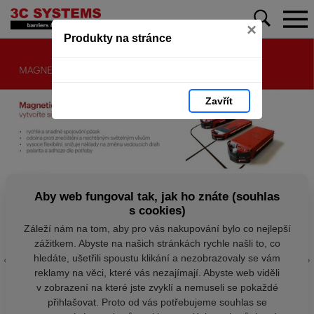
×
Produkty na stránce
Zavřít
Aby web fungoval tak, jak ho znáte (souhlas
s cookies)
Záleží nám na tom, aby pro vás nakupování bylo co nejlepší
zážitkem. Abyste na našich stránkách rychle našli to, co
hledáte, ušetřili spoustu klikání a nezobrazovaly se vám
reklamy na věci, které vás nezajímají. Abyste web viděli
v zobrazení na které jste zvyklí a nemuseli se pokaždé
přihlašovat. Proto od vás potřebujeme souhlas se