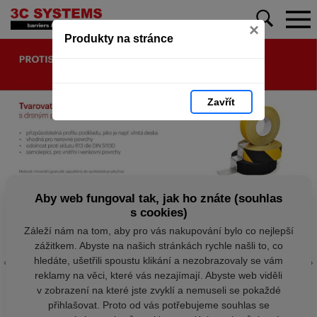
×
Produkty na stránce
Zavřít
Aby web fungoval tak, jak ho znáte (souhlas
s cookies)
Záleží nám na tom, aby pro vás nakupování bylo co nejlepší
zážitkem. Abyste na našich stránkách rychle našli to, co
hledáte, ušetřili spoustu klikání a nezobrazovaly se vám
reklamy na věci, které vás nezajímají. Abyste web viděli
v zobrazení na které jste zvyklí a nemuseli se pokaždé
přihlašovat. Proto od vás potřebujeme souhlas se