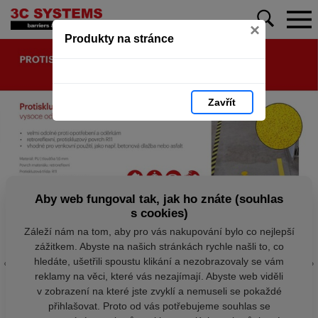
×
Produkty na stránce
Zavřít
Aby web fungoval tak, jak ho znáte (souhlas
s cookies)
Záleží nám na tom, aby pro vás nakupování bylo co nejlepší
zážitkem. Abyste na našich stránkách rychle našli to, co
hledáte, ušetřili spoustu klikání a nezobrazovaly se vám
reklamy na věci, které vás nezajímají. Abyste web viděli
v zobrazení na které jste zvyklí a nemuseli se pokaždé
přihlašovat. Proto od vás potřebujeme souhlas se