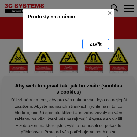
×
Produkty na stránce
Zavřít
Aby web fungoval tak, jak ho znáte (souhlas
s cookies)
Záleží nám na tom, aby pro vás nakupování bylo co nejlepší
zážitkem. Abyste na našich stránkách rychle našli to, co
hledáte, ušetřili spoustu klikání a nezobrazovaly se vám
reklamy na věci, které vás nezajímají. Abyste web viděli
v zobrazení na které jste zvyklí a nemuseli se pokaždé
přihlašovat. Proto od vás potřebujeme souhlas se