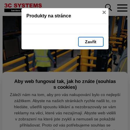
×
Produkty na stránce
Zavřít
Aby web fungoval tak, jak ho znáte (souhlas
s cookies)
Záleží nám na tom, aby pro vás nakupování bylo co nejlepší
zážitkem. Abyste na našich stránkách rychle našli to, co
hledáte, ušetřili spoustu klikání a nezobrazovaly se vám
reklamy na věci, které vás nezajímají. Abyste web viděli
v zobrazení na které jste zvyklí a nemuseli se pokaždé
přihlašovat. Proto od vás potřebujeme souhlas se