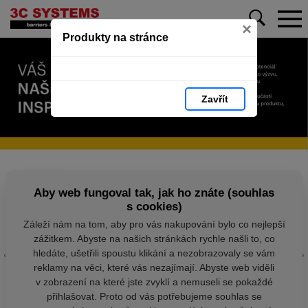
×
Produkty na stránce
Zavřít
Aby web fungoval tak, jak ho znáte (souhlas
s cookies)
Záleží nám na tom, aby pro vás nakupování bylo co nejlepší
zážitkem. Abyste na našich stránkách rychle našli to, co
hledáte, ušetřili spoustu klikání a nezobrazovaly se vám
reklamy na věci, které vás nezajímají. Abyste web viděli
v zobrazení na které jste zvyklí a nemuseli se pokaždé
přihlašovat. Proto od vás potřebujeme souhlas se