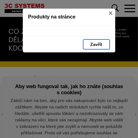
×
Produkty na stránce
Zavřít
Aby web fungoval tak, jak ho znáte (souhlas
s cookies)
Záleží nám na tom, aby pro vás nakupování bylo co nejlepší
zážitkem. Abyste na našich stránkách rychle našli to, co
hledáte, ušetřili spoustu klikání a nezobrazovaly se vám
reklamy na věci, které vás nezajímají. Abyste web viděli
v zobrazení na které jste zvyklí a nemuseli se pokaždé
přihlašovat. Proto od vás potřebujeme souhlas se