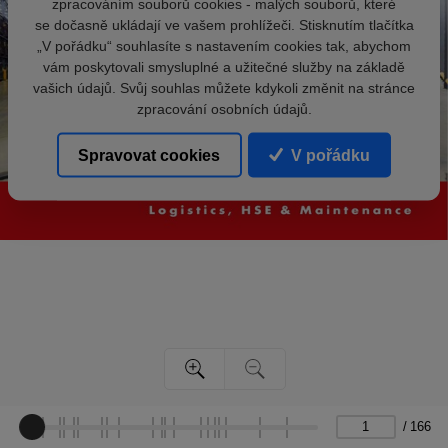
zpracováním souborů cookies - malých souborů, které
se dočasně ukládají ve vašem prohlížeči. Stisknutím tlačítka
„V pořádku“ souhlasíte s nastavením cookies tak, abychom
vám poskytovali smysluplné a užitečné služby na základě
vašich údajů. Svůj souhlas můžete kdykoli změnit na stránce
zpracování osobních údajů.
Spravovat cookies
V pořádku
/
166