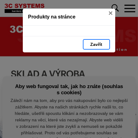
×
Produkty na stránce
Zavřít
Aby web fungoval tak, jak ho znáte (souhlas
s cookies)
Záleží nám na tom, aby pro vás nakupování bylo co nejlepší
zážitkem. Abyste na našich stránkách rychle našli to, co
hledáte, ušetřili spoustu klikání a nezobrazovaly se vám
reklamy na věci, které vás nezajímají. Abyste web viděli
v zobrazení na které jste zvyklí a nemuseli se pokaždé
přihlašovat. Proto od vás potřebujeme souhlas se