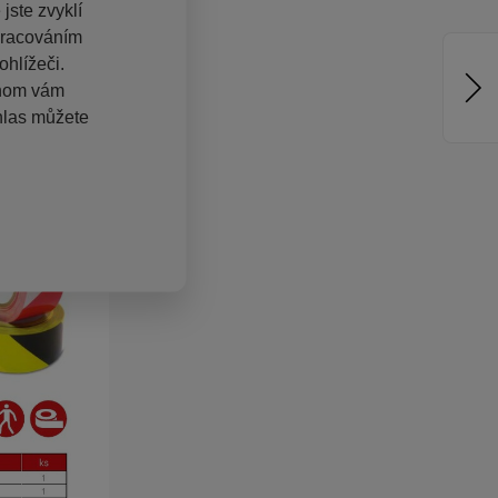
jste zvyklí
pracováním
hlížeči.
chom vám
hlas můžete