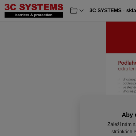
3C SYSTEMS - sklad
Aby 
Záleží nám n
stránkách r