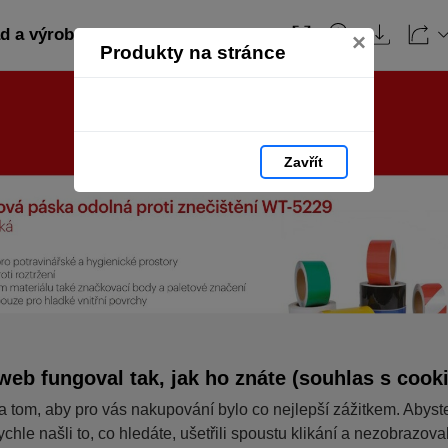
 a výroba: strana 57
Obsah
×
Produkty na stránce
Zavřít
web fungoval tak, jak ho znáte (souhlas s cook
a tom, aby pro vás nakupování bylo co nejlepší zážitkem. Abyst
ychle našli to, co hledáte, ušetřili spoustu klikání a nezobrazov