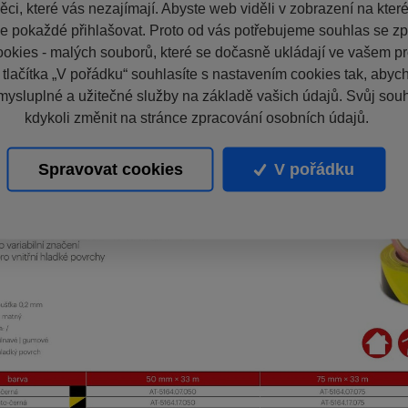
ci, které vás nezajímají. Abyste web viděli v zobrazení na které 
e pokaždé přihlašovat. Proto od vás potřebujeme souhlas se z
okies - malých souborů, které se dočasně ukládají ve vašem pro
 tlačítka „V pořádku“ souhlasíte s nastavením cookies tak, aby
mysluplné a užitečné služby na základě vašich údajů. Svůj sou
kdykoli změnit na stránce zpracování osobních údajů.
Spravovat cookies
V pořádku