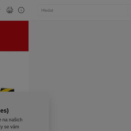
ies)
e na našich
aly se vám