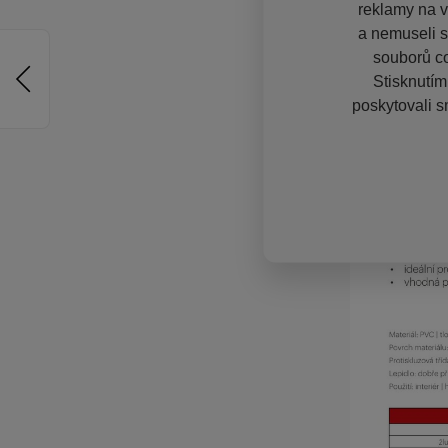
reklamy na vě
a nemuseli s
souborů co
Stisknutím
poskytovali s