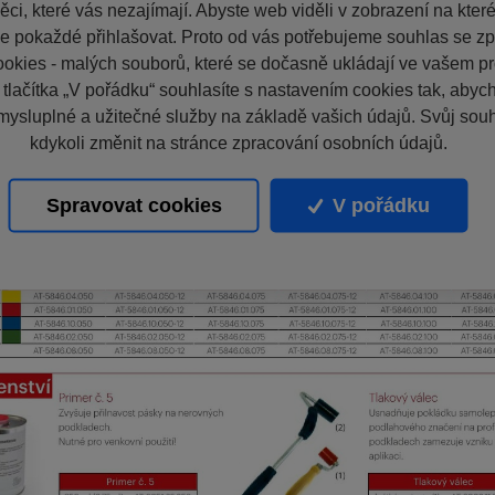
ci, které vás nezajímají. Abyste web viděli v zobrazení na které 
e pokaždé přihlašovat. Proto od vás potřebujeme souhlas se z
okies - malých souborů, které se dočasně ukládají ve vašem pro
 tlačítka „V pořádku“ souhlasíte s nastavením cookies tak, aby
mysluplné a užitečné služby na základě vašich údajů. Svůj sou
kdykoli změnit na stránce zpracování osobních údajů.
Spravovat cookies
V pořádku