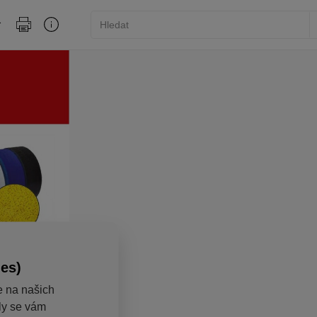
ies)
e na našich
aly se vám