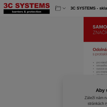
3C SYSTEMS - sklad
Aby 
Záleží nám n
stránkách r