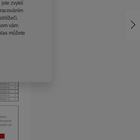
jste zvyklí
pracováním
hlížeči.
chom vám
hlas můžete