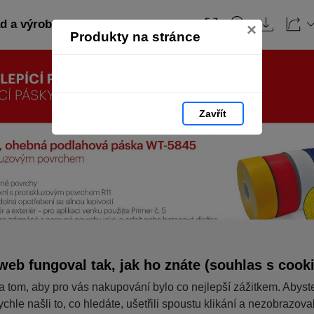
 a výroba: strana 58
Obsah
×
Produkty na stránce
Zavřít
web fungoval tak, jak ho znáte (souhlas s cook
a tom, aby pro vás nakupování bylo co nejlepší zážitkem. Abyst
ychle našli to, co hledáte, ušetřili spoustu klikání a nezobrazov