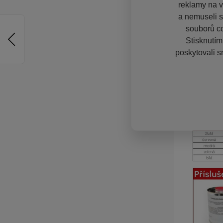
reklamy na vě
a nemuseli s
souborů co
Stisknutím
poskytovali s